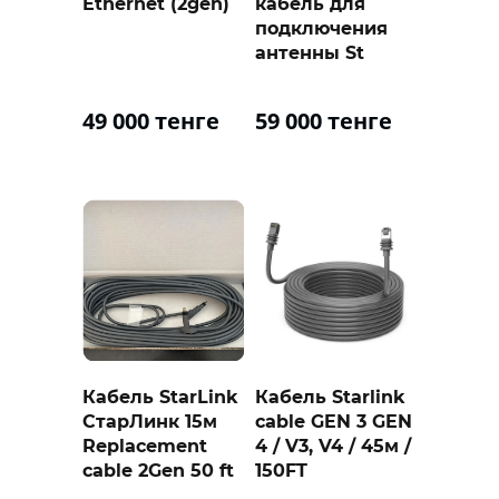
Ethernet (2gen)
кабель для
подключения
антенны St
49 000 тенге
59 000 тенге
Кабель StarLink
Кабель Starlink
СтарЛинк 15м
cable GEN 3 GEN
Replacement
4 / V3, V4 / 45м /
cable 2Gen 50 ft
150FT