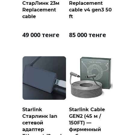
СтарЛинк 23м
Replacement
Replacement
cable v4 gen3 50
cable
ft
49 000 тенге
85 000 тенге
Starlink
Starlink Cable
Старлинк lan
GEN2 (45 м /
сетевой
150FT) —
адаптер
фирменный