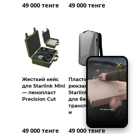
49 000 тенге
49 000 тенге
Жесткий кейс
Пластиковый
для Starlink Mini
рюкзаг для
— пенопласт
Starlink mini
Precision Cut
для безопасной
транспортировк
и
49 000 тенге
49 000 тенге
в