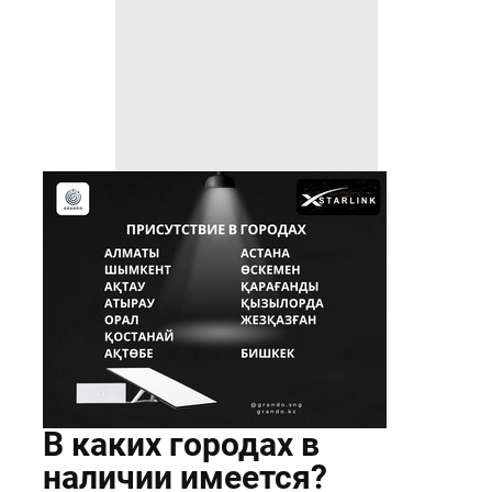
Написать в whatsapp
Написать в whatsapp
ДЛЯ ПРЕДПРИЯТИЙ
Для горно-рудных, нефтяных,
строительных, сельхоз
предприятий
ДЛЯ АВТО
Интернет в движении
в авто, поездах, вертолетах,
автобусах
В каких городах в
наличии имеется?