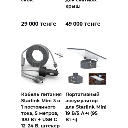
крыш
29 000 тенге
49 000 тенге
Кабель питания
Портативный
Starlink Mini 3 в
аккумулятор
1 постоянного
для Starlink Mini
тока, 5 метров,
19 В/5 А·ч (95
100 Вт + USB C
Вт·ч)
12–24 В, штекер