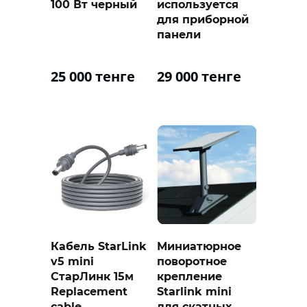
100 Вт черный
используется
для приборной
панели
25 000 тенге
29 000 тенге
Кабель StarLink
Миниатюрное
v5 mini
поворотное
СтарЛинк 15м
крепление
Replacement
Starlink mini
cable
для скатных